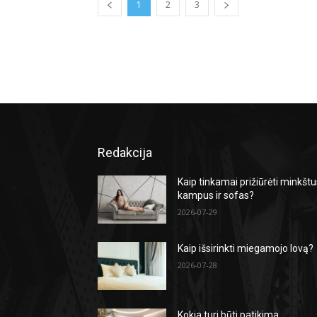
1
2
3
Redakcija
Kaip tinkamai prižiūrėti minkšt
kampus ir sofas?
2026-07-29
Kaip išsirinkti miegamojo lovą?
2026-07-28
Kokia turi būti patikima