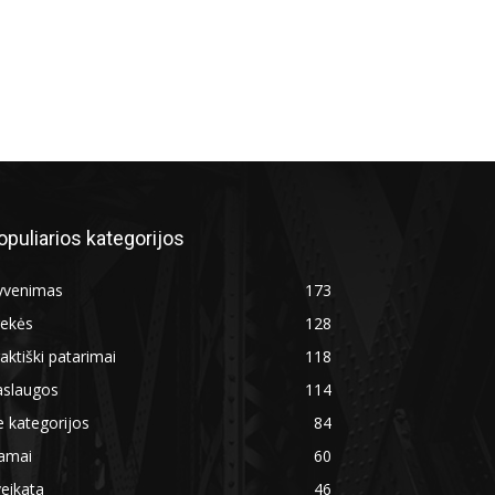
opuliarios kategorijos
yvenimas
173
rekės
128
aktiški patarimai
118
aslaugos
114
 kategorijos
84
amai
60
eikata
46