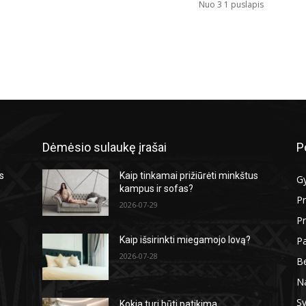
Nuo 3 1 puslapis
Dėmėsio sulaukę įrašai
P
us
Kaip tinkamai prižiūrėti minkštus
G
kampus ir sofas?
P
2026-07-29
Pr
P
Kaip išsirinkti miegamojo lovą?
2026-07-28
Be
N
Sv
Kokia turi būti patikima