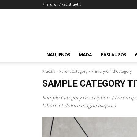
Prisijungti / Registruotis
NAUJIENOS
MADA
PASLAUGOS
Pradžia
Parent Category
Primary/Child Category
SAMPLE CATEGORY TI
Sample Category Description. ( Lorem ips
labore et dolore magna aliqua. )