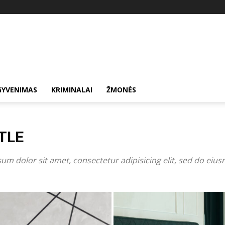
GYVENIMAS
KRIMINALAI
ŽMONĖS
TLE
um dolor sit amet, consectetur adipisicing elit, sed do eiu