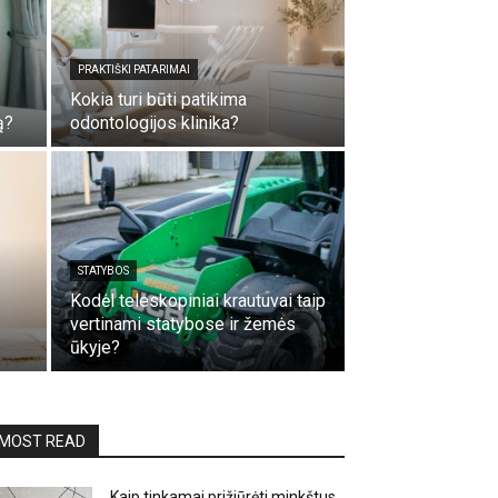
PRAKTIŠKI PATARIMAI
Kokia turi būti patikima
ą?
odontologijos klinika?
STATYBOS
Kodėl teleskopiniai krautuvai taip
vertinami statybose ir žemės
ūkyje?
MOST READ
Kaip tinkamai prižiūrėti minkštus