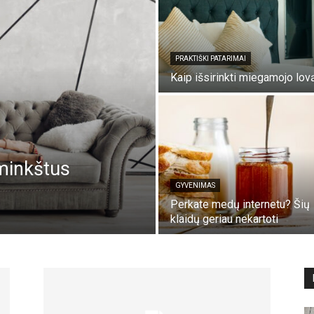
PRAKTIŠKI PATARIMAI
Kaip išsirinkti miegamojo lov
 minkštus
GYVENIMAS
Perkate medų internetu? Šių
klaidų geriau nekartoti