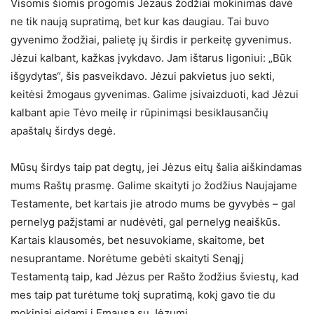
Visomis šiomis progomis Jėzaus žodžiai mokinimas davė
ne tik naują supratimą, bet kur kas daugiau. Tai buvo
gyvenimo žodžiai, palietę jų širdis ir perkeitę gyvenimus.
Jėzui kalbant, kažkas įvykdavo. Jam ištarus ligoniui: „Būk
išgydytas“, šis pasveikdavo. Jėzui pakvietus juo sekti,
keitėsi žmogaus gyvenimas. Galime įsivaizduoti, kad Jėzui
kalbant apie Tėvo meilę ir rūpinimąsi besiklausančių
apaštalų širdys degė.
Mūsų širdys taip pat degtų, jei Jėzus eitų šalia aiškindamas
mums Raštų prasmę. Galime skaityti jo žodžius Naujajame
Testamente, bet kartais jie atrodo mums be gyvybės – gal
pernelyg pažįstami ar nudėvėti, gal pernelyg neaiškūs.
Kartais klausomės, bet nesuvokiame, skaitome, bet
nesuprantame. Norėtume gebėti skaityti Senąjį
Testamentą taip, kad Jėzus per Rašto žodžius šviestų, kad
mes taip pat turėtume tokį supratimą, kokį gavo tie du
mokiniai eidami į Emausą su Jėzumi.