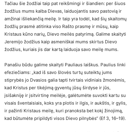
Tačiau šie žodžiai taip pat reikšmingi ir šiandien: per šiuos
žodžius mums kalba Dievas, laiduojantis savo pastovią ir
amžinai išliekančią meilę. Ir taip yra todėl, kad šių skaitomų
žodžių prasmė atitinka viso Rašto prasmę ir mūsų, kaip
Kristaus kūno narių, Dievo meilės patyrimą. Galime skaityti
Jeremijo žodžius kaip asmeniškai mums skirtus Dievo
žodžius, kuriais jis dar kartą laiduoja savo meilę mums.
Panašiu būdu galime skaityti Pauliaus laiškus. Paulius linki
efeziečiams: „kad iš savo šlovės turtų suteiktų jums
stiprybės jo Dvasios galia tapti tvirtais vidiniais žmonėmis,
kad Kristus per tikėjimą gyventų jūsų širdyse ir jūs,
įsišakniję ir įsitvirtinę meilėje, galėtumėte suvokti kartu su
visais šventaisiais, koks yra plotis ir ilgis, ir aukštis, ir gylis,
ir pažinti Kristaus meilę, kuri pranoksta bet kokį žinojimą,
kad būtumėte pripildyti visos Dievo pilnybės“ (Ef 3, 16–19).