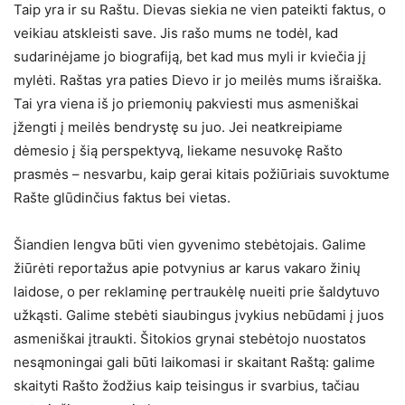
Taip yra ir su Raštu. Dievas siekia ne vien pateikti faktus, o
veikiau atskleisti save. Jis rašo mums ne todėl, kad
sudarinėjame jo biografiją, bet kad mus myli ir kviečia jį
mylėti. Raštas yra paties Dievo ir jo meilės mums išraiška.
Tai yra viena iš jo priemonių pakviesti mus asmeniškai
įžengti į meilės bendrystę su juo. Jei neatkreipiame
dėmesio į šią perspektyvą, liekame nesuvokę Rašto
prasmės – nesvarbu, kaip gerai kitais požiūriais suvoktume
Rašte glūdinčius faktus bei vietas.
Šiandien lengva būti vien gyvenimo stebėtojais. Galime
žiūrėti reportažus apie potvynius ar karus vakaro žinių
laidose, o per reklaminę pertraukėlę nueiti prie šaldytuvo
užkąsti. Galime stebėti siaubingus įvykius nebūdami į juos
asmeniškai įtraukti. Šitokios grynai stebėtojo nuostatos
nesąmoningai gali būti laikomasi ir skaitant Raštą: galime
skaityti Rašto žodžius kaip teisingus ir svarbius, tačiau