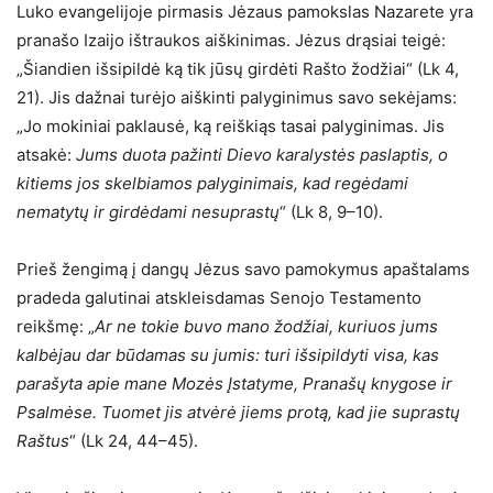
Luko evangelijoje pirmasis Jėzaus pamokslas Nazarete yra
pranašo Izaijo ištraukos aiškinimas. Jėzus drąsiai teigė:
„Šiandien išsipildė ką tik jūsų girdėti Rašto žodžiai“ (Lk 4,
21). Jis dažnai turėjo aiškinti palyginimus savo sekėjams:
„Jo mokiniai paklausė, ką reiškiąs tasai palyginimas. Jis
atsakė:
Jums duota pažinti Dievo karalystės paslaptis, o
kitiems jos skelbiamos palyginimais, kad regėdami
nematytų ir girdėdami nesuprastų
“ (Lk 8, 9–10).
Prieš žengimą į dangų Jėzus savo pamokymus apaštalams
pradeda galutinai atskleisdamas Senojo Testamento
reikšmę: „
Ar ne tokie buvo mano žodžiai, kuriuos jums
kalbėjau dar būdamas su jumis: turi išsipildyti visa, kas
parašyta apie mane Mozės Įstatyme, Pranašų knygose ir
Psalmėse. Tuomet jis atvėrė jiems protą, kad jie suprastų
Raštus
“ (Lk 24, 44–45).