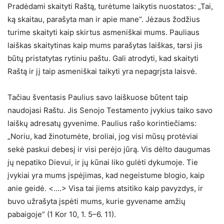
Pradėdami skaityti Raštą, turėtume laikytis nuostatos: „Tai,
ką skaitau, parašyta man ir apie mane“. Jėzaus žodžius
turime skaityti kaip skirtus asmeniškai mums. Pauliaus
laiškas skaitytinas kaip mums parašytas laiškas, tarsi jis
būtų pristatytas rytiniu paštu. Gali atrodyti, kad skaityti
Raštą ir jį taip asmeniškai taikyti yra nepagrįsta laisvė.
Tačiau šventasis Paulius savo laiškuose būtent taip
naudojasi Raštu. Jis Senojo Testamento įvykius taiko savo
laiškų adresatų gyvenime. Paulius rašo korintiečiams:
„Noriu, kad žinotumėte, broliai, jog visi mūsų protėviai
sekė paskui debesį ir visi perėjo jūrą. Vis dėlto daugumas
jų nepatiko Dievui, ir jų kūnai liko gulėti dykumoje. Tie
įvykiai yra mums įspėjimas, kad negeistume blogio, kaip
anie geidė. <….> Visa tai jiems atsitiko kaip pavyzdys, ir
buvo užrašyta įspėti mums, kurie gyvename amžių
pabaigoje“ (1 Kor 10, 1. 5–6. 11).