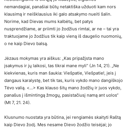
nemandagiai, panašiai būtų netaktiška užduoti kam nors
klausimą ir neišklausius iki galo atsakymo nueiti šalin.
Norime, kad Dievas mums kalbėtų, bet patys
nusprendžiame, ar priimti jo žodžius rimtai, ar ne – tai yra
traktuojame jo žodžius tik kaip vieną iš daugelio nuomonių,
o ne kaip Dievo balsą.
Jėzaus mokymas yra aiškus: „Kas pripažįsta mano
įsakymus ir jų laikosi, tas tikrai mane myli“ (Jn 14, 21). „Ne
kiekvienas, kuris man šaukia: Viešpatie, Viešpatie!, įeis į
dangaus karalystę, bet tik tas, kuris vykdo mano dangiškojo
Tėvo valią. <…> Kas klauso šitų mano žodžių ir juos vykdo,
panašus į išmintingą žmogų, pasistačiusį namą ant uolos“
(Mt 7, 21. 24).
Klusnumo nuostata yra būtina, jei rengiamės skaityti Raštą
kaip Dievo žodį. Mes nesame Dievo žodžio teisėjai; jo