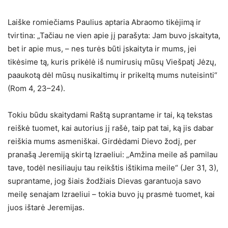
Laiške romiečiams Paulius aptaria Abraomo tikėjimą ir
tvirtina: „Tačiau ne vien apie jį parašyta: Jam buvo įskaityta,
bet ir apie mus, – nes turės būti įskaityta ir mums, jei
tikėsime tą, kuris prikėlė iš numirusių mūsų Viešpatį Jėzų,
paaukotą dėl mūsų nusikaltimų ir prikeltą mums nuteisinti“
(Rom 4, 23–24).
Tokiu būdu skaitydami Raštą suprantame ir tai, ką tekstas
reiškė tuomet, kai autorius jį rašė, taip pat tai, ką jis dabar
reiškia mums asmeniškai. Girdėdami Dievo žodį, per
pranašą Jeremiją skirtą Izraeliui: „Amžina meile aš pamilau
tave, todėl nesiliauju tau reikštis ištikima meile“ (Jer 31, 3),
suprantame, jog šiais žodžiais Dievas garantuoja savo
meilę senajam Izraeliui – tokia buvo jų prasmė tuomet, kai
juos ištarė Jeremijas.