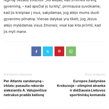
gyvenimą, – kad apsčiai jo turėtų“, pirmiausia suvokiame,
kad jis kreipiasi į mus, sakydamas, jog atėjo mums duoti
gyvenimo pilnatvę. Vienas dalykas yra tikėti, jog Jėzus
atėjo mylėdamas visus žmones; visai kas kita priimti, kad
jis myli
mane
.
Ankstesnis straipsnis
Kitas straipsnis
Per Atlanto vandenyną –
Europos žaidynėse
irklais: pasaulio rekordo
Krokuvoje – olimpinė atranka
sieksiantis A. Valujavičius
ir didžiausia Lietuvos
netrukus pradės kelionę
sportininkų komanda