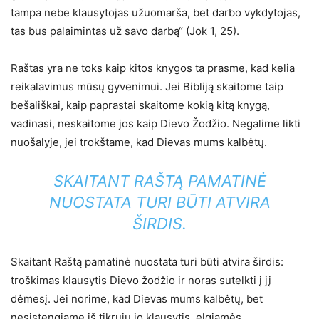
tampa nebe klausytojas užuomarša, bet darbo vykdytojas,
tas bus palaimintas už savo darbą“ (Jok 1, 25).
Raštas yra ne toks kaip kitos knygos ta prasme, kad kelia
reikalavimus mūsų gyvenimui. Jei Bibliją skaitome taip
bešališkai, kaip paprastai skaitome kokią kitą knygą,
vadinasi, neskaitome jos kaip Dievo Žodžio. Negalime likti
nuošalyje, jei trokštame, kad Dievas mums kalbėtų.
SKAITANT RAŠTĄ PAMATINĖ
NUOSTATA TURI BŪTI ATVIRA
ŠIRDIS.
Skaitant Raštą pamatinė nuostata turi būti atvira širdis:
troškimas klausytis Dievo žodžio ir noras sutelkti į jį
dėmesį. Jei norime, kad Dievas mums kalbėtų, bet
nesistengiame iš tikrųjų jo klausytis, elgiamės