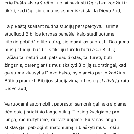
prie Rašto atvira širdimi, uoliai paklusti išgirstam žodžiui ir
tikėti, kad išgirsime mums asmeniškai skirtą Dievo žodį.
Taip Raštą skaitant būtina studijų perspektyva. Turime
studijuoti Biblijos knygas panašiai kaip studijuotume
kitokio pobūdžio literatūrą, siekdami jas suprasti. Dauguma
mūsų studijų bus (ir iš tikrųjų turėtų būti)
apie
Bibliją.
Tačiau tai neturi būti pats sau tikslas; tai turėtų būti
žingsnis, parengiantis mus skaityti Bibliją supratingai, kad
galėtume klausytis Dievo balso, bylojančio per jo žodžius.
Būtina pranokti Biblijos studijavimą ir tiesiog
skaityti ją
kaip
Dievo Žodį.
Vairuodami automobilį, paprastai sąmoningai nekreipiame
dėmesio į priekinio lango stiklą. Tiesiog žvelgiame pro
langą, kad matytume, kur važiuojame. Purvinas lango
stiklas gali pabloginti matomumą ir blaškyti mus. Tokiu