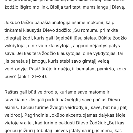
žodžio išgirdimo link. Biblija turi tapti mums langu į Dievą.
Jokūbo laiške panašia analogija esame mokomi, kaip
tinkamai klausytis Dievo žodžio: „Su romumu priimkite
įdiegtąjį žodį, kuris gali išgelbėti jūsų sielas. Būkite žodžio
vykdytojai, o ne vien klausytojai, apgaudinėjantys patys
save. Jei kas tėra žodžio klausytojas, o ne vykdytojas, tai
jis panašus į žmogų, kuris stebi savo gimtąjį veidą
veidrodyje. Pasižiūrėjo ir nuėjo, ir bematant pamiršo, koks
buvo“ (Jok 1, 21–24).
Raštas gali būti veidrodis, kuriame save matome ir
suvokiame. Jis gali padėti pažvelgti į save pačius Dievo
akimis. Tačiau turime žvelgti veidrodyje į save, bet ne į patį
veidrodį. Pagrindinis Jokūbo akcentuojamas dalykas šioje
vietoje yra tai, kad turime paklusti Dievo Žodžiui: „Bet kas
geriau įsižiūri į tobuląjį laisvės įstatymą ir jį įsimena, kas