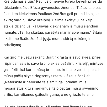
Kreipdamasis „jūs“ Paulius omenyje turėjo beveik prieš du
tūkstantmečius Efeze gyvenusius žmones. Tačiau taip pat
šiandien kiekvienas Pauliaus žodžius gali priimti kaip jam
skirtą vardinį Dievo kreipinį. Galime skaityti juos kaip
atskleidžiančius, ką Dievas kiekvienam iš mūsų šiandien
numatė. „Tai, ką skaitau, parašyta man ir apie mane.“ Šitaip
skaitomo Rašto žodžiai įgyja mums skirtą reikšmę ir
pritaikymą.
Kai girdime Jėzų sakant: „Išritink rąstą iš savo akies, prieš
rūpindamasis iš savo brolio akies pašalinti krislelį“, mintyse
gali iškilti kai kurie mūsų broliai su krislu akyse, taip pat ir
mūsų pačių akyse riogsantys rąstai. Jėzaus žodžiai:
„Neteiskite ir nebūsite teisiami“, gali priminti mūsų
nepagrįstus kitų smerkimus, taip pat tas mūsų gyvenimo
sritis, kur viliamės gailestingumo, o ne griežto teismo.
Išgirdę Jėzaus žodžius: „Aš atėjau, kad žmonės turėtų