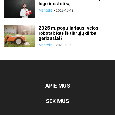
logo ir estetiką
Mantelis
-
2025-12-18
2025 m. populiariausi vejos
robotai: kas iš tikrųjų dirba
geriausiai?
Mantelis
-
2025-10-10
APIE MUS
SEK MUS