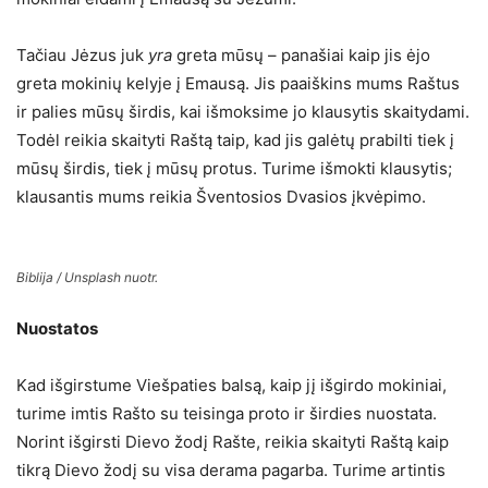
Tačiau Jėzus juk
yra
greta mūsų – panašiai kaip jis ėjo
greta mokinių kelyje į Emausą. Jis paaiškins mums Raštus
ir palies mūsų širdis, kai išmoksime jo klausytis skaitydami.
Todėl reikia skaityti Raštą taip, kad jis galėtų prabilti tiek į
mūsų širdis, tiek į mūsų protus. Turime išmokti klausytis;
klausantis mums reikia Šventosios Dvasios įkvėpimo.
Biblija / Unsplash nuotr.
Nuostatos
Kad išgirstume Viešpaties balsą, kaip jį išgirdo mokiniai,
turime imtis Rašto su teisinga proto ir širdies nuostata.
Norint išgirsti Dievo žodį Rašte, reikia skaityti Raštą kaip
tikrą Dievo žodį su visa derama pagarba. Turime artintis