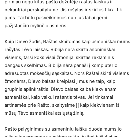
pirmiau negu kitus pašto dėžutėje rastus laiškus ir
nekantriai perskaitytume. Jis rašytas ir skirtas tikrai tik
jums. Tai būtų pasveikinimas nuo jus labai gerai
pažįstančio mylinčio asmens.
Kaip Dievo žodis, Raštas skaitomas kaip asmeniškai mums
rašytas Tėvo laiškas. Biblija nėra skirta anonimiškai
visiems, tarsi koks visai žmonijai skirtas reklaminis
dangaus skelbimas. Biblija nėra panaši į kompiuterio
adresuotas mokesčių sąskaitas. Nors Raštai skirti visiems
žmonėms, Dievo balsas kreipiasi į mus ne taip, kaip
grupinis aplinkraštis. Dievo balsas kalba kiekvienam
asmeniškai, kaip vaikui rašantis tėvas. Jei tinkamai
artinamės prie Rašto, skaitysime jį kaip kiekvienam iš
mūsų Tėvo asmeniškai atsiųstą žinią.
Rašto palyginimas su asmeniniu laišku duoda mums jo
giliausios prasmės suvokimo raktą. Artimi bičiuliai ar