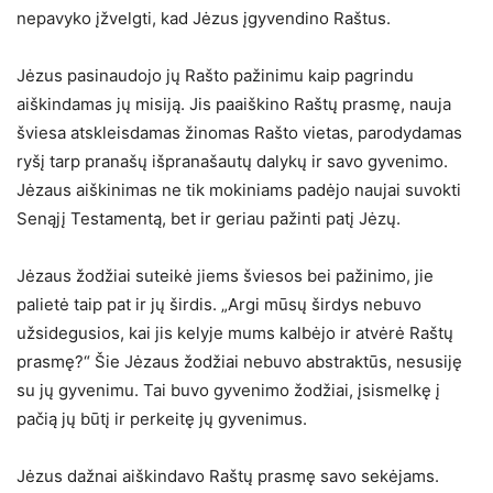
nepavyko įžvelgti, kad Jėzus įgyvendino Raštus.
Jėzus pasinaudojo jų Rašto pažinimu kaip pagrindu
aiškindamas jų misiją. Jis paaiškino Raštų prasmę, nauja
šviesa atskleisdamas žinomas Rašto vietas, parodydamas
ryšį tarp pranašų išpranašautų dalykų ir savo gyvenimo.
Jėzaus aiškinimas ne tik mokiniams padėjo naujai suvokti
Senąjį Testamentą, bet ir geriau pažinti patį Jėzų.
Jėzaus žodžiai suteikė jiems šviesos bei pažinimo, jie
palietė taip pat ir jų širdis. „Argi mūsų širdys nebuvo
užsidegusios, kai jis kelyje mums kalbėjo ir atvėrė Raštų
prasmę?“ Šie Jėzaus žodžiai nebuvo abstraktūs, nesusiję
su jų gyvenimu. Tai buvo gyvenimo žodžiai, įsismelkę į
pačią jų būtį ir perkeitę jų gyvenimus.
Jėzus dažnai aiškindavo Raštų prasmę savo sekėjams.