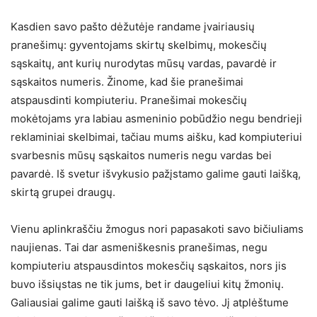
Kasdien savo pašto dėžutėje randame įvairiausių
pranešimų: gyventojams skirtų skelbimų, mokesčių
sąskaitų, ant kurių nurodytas mūsų vardas, pavardė ir
sąskaitos numeris. Žinome, kad šie pranešimai
atspausdinti kompiuteriu. Pranešimai mokesčių
mokėtojams yra labiau asmeninio pobūdžio negu bendrieji
reklaminiai skelbimai, tačiau mums aišku, kad kompiuteriui
svarbesnis mūsų sąskaitos numeris negu vardas bei
pavardė. Iš svetur išvykusio pažįstamo galime gauti laišką,
skirtą grupei draugų.
Vienu aplinkraščiu žmogus nori papasakoti savo bičiuliams
naujienas. Tai dar asmeniškesnis pranešimas, negu
kompiuteriu atspausdintos mokesčių sąskaitos, nors jis
buvo išsiųstas ne tik jums, bet ir daugeliui kitų žmonių.
Galiausiai galime gauti laišką iš savo tėvo. Jį atplėštume