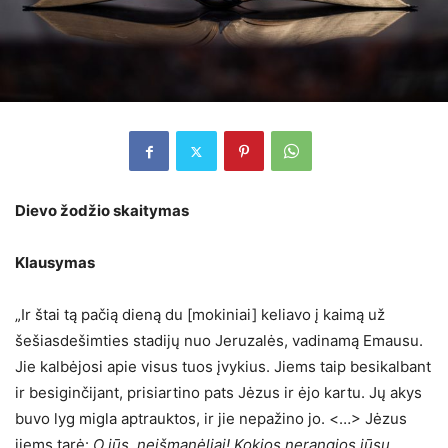
Dievo žodžio skaitymas
Klausymas
„Ir štai tą pačią dieną du [mokiniai] keliavo į kaimą už
šešiasdešimties stadijų nuo Jeruzalės, vadinamą Emausu.
Jie kalbėjosi apie visus tuos įvykius. Jiems taip besikalbant
ir besiginčijant, prisiartino pats Jėzus ir ėjo kartu. Jų akys
buvo lyg migla aptrauktos, ir jie nepažino jo. <…> Jėzus
jiems tarė:
O jūs, neišmanėliai! Kokios nerangios jūsų