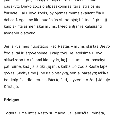
pasakyto Dievo žodžio atpasakojimas, tarsi straipsnis
žurnale. Tai Dievo žodis, bylojamas mums skaitant čia ir
dabar. Negalime likti nuošalūs stebėtojai; būtina išgirsti jį
kaip skirtą asmeniškai mums, kviečiantį ir reikalaujantį
asmeninio atsako.
Jei laikysimės nuostatos, kad Raštas – mums skirtas Dievo
žodis, tai ir išgyvensime jį kaip tokį. Jei ateisime Dievo
akivaizdon trokšdami klausytis, ką jis mums nori pasakyti,
patirsime, kad jis iš tikrųjų mus kalba. Jo žodis Rašte taps
gyvas. Skaitysime jį ne kaip negyvą, seniai parašytą laišką,
bet kaip šiandien mums ištartą žodį, gyvenimo žodį Jėzuje
Kristuje.
Prieigos
Todėl turime imtis Rašto su malda. Jau anksčiau minėta,