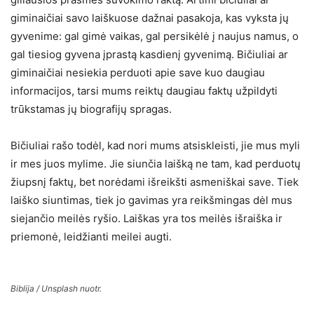
giminaičiai savo laiškuose dažnai pasakoja, kas vyksta jų
gyvenime: gal gimė vaikas, gal persikėlė į naujus namus, o
gal tiesiog gyvena įprastą kasdienį gyvenimą. Bičiuliai ar
giminaičiai nesiekia perduoti apie save kuo daugiau
informacijos, tarsi mums reiktų daugiau faktų užpildyti
trūkstamas jų biografijų spragas.
Bičiuliai rašo todėl, kad nori mums atsiskleisti, jie mus myli
ir mes juos mylime. Jie siunčia laišką ne tam, kad perduotų
žiupsnį faktų, bet norėdami išreikšti asmeniškai save. Tiek
laiško siuntimas, tiek jo gavimas yra reikšmingas dėl mus
siejančio meilės ryšio. Laiškas yra tos meilės išraiška ir
priemonė, leidžianti meilei augti.
Biblija / Unsplash nuotr.