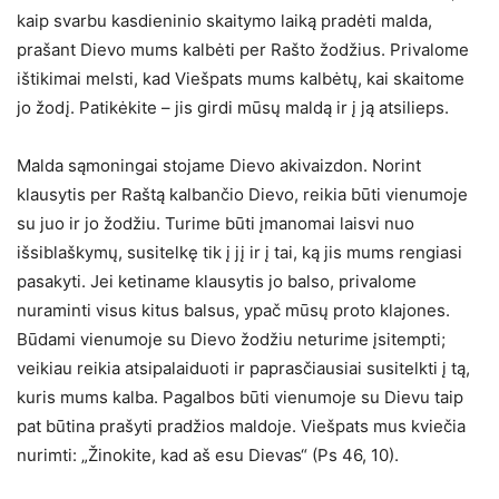
kaip svarbu kasdieninio skaitymo laiką pradėti malda,
prašant Dievo mums kalbėti per Rašto žodžius. Privalome
ištikimai melsti, kad Viešpats mums kalbėtų, kai skaitome
jo žodį. Patikėkite – jis girdi mūsų maldą ir į ją atsilieps.
Malda sąmoningai stojame Dievo akivaizdon. Norint
klausytis per Raštą kalbančio Dievo, reikia būti vienumoje
su juo ir jo žodžiu. Turime būti įmanomai laisvi nuo
išsiblaškymų, susitelkę tik į jį ir į tai, ką jis mums rengiasi
pasakyti. Jei ketiname klausytis jo balso, privalome
nuraminti visus kitus balsus, ypač mūsų proto klajones.
Būdami vienumoje su Dievo žodžiu neturime įsitempti;
veikiau reikia atsipalaiduoti ir paprasčiausiai susitelkti į tą,
kuris mums kalba. Pagalbos būti vienumoje su Dievu taip
pat būtina prašyti pradžios maldoje. Viešpats mus kviečia
nurimti: „Žinokite, kad aš esu Dievas“ (Ps 46, 10).