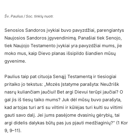
Šv. Paulius / Soc. tinklų nuotr.
Senosios Sandoros įvykiai buvo pavyzdžiai, parengiantys
Naujosios Sandoros įgyvendinimą. Panašiai tiek Senojo,
tiek Naujojo Testamento įvykiai yra pavyzdžiai mums, jie
moko mus, kaip Dievo planas išsipildo šiandien mūsų
gyvenime.
Paulius taip pat cituoja Senąjį Testamentą ir tiesiogiai
pritaiko jo tekstus: „Mozės Įstatyme parašyta: Neužrišk
nasrų kuliančiam jaučiui! Bet argi Dievui terūpi jaučiai? O
gal jis iš tiesų taiko mums? Juk dėl mūsų buvo parašyta,
kad artojas turi arti su viltimi ir kūlėjas turi kulti su viltimi
gauti savo dalį. Jei jums pasėjome dvasinių gėrybių, tai
argi didelis dalykas būtų pas jus pjauti medžiaginių?“ (1 Kor
9, 9–11).