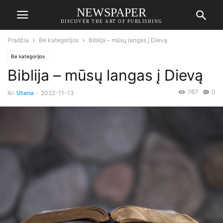
NEWSPAPER
DISCOVER THE ART OF PUBLISHING
Pradžia
Be kategorijos
Biblija – mūsų langas į Dievą
Be kategorijos
Biblija – mūsų langas į Dievą
767
0
Iki
Utena
-
2022-11-13