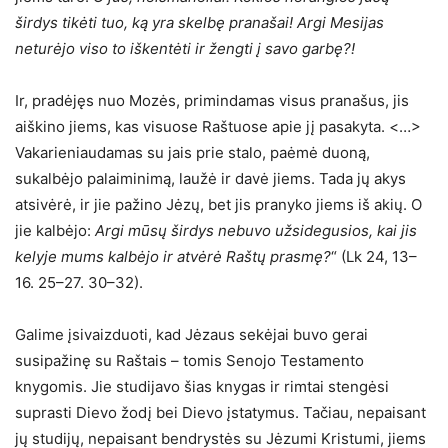
širdys tikėti tuo, ką yra skelbę pranašai! Argi Mesijas
neturėjo viso to iškentėti ir žengti į savo garbę?!
Ir, pradėjęs nuo Mozės, primindamas visus pranašus, jis
aiškino jiems, kas visuose Raštuose apie jį pasakyta. <…>
Vakarieniaudamas su jais prie stalo, paėmė duoną,
sukalbėjo palaiminimą, laužė ir davė jiems. Tada jų akys
atsivėrė, ir jie pažino Jėzų, bet jis pranyko jiems iš akių. O
jie kalbėjo:
Argi mūsų širdys nebuvo užsidegusios, kai jis
kelyje mums kalbėjo ir atvėrė Raštų prasmę?
“ (Lk 24, 13–
16. 25–27. 30–32).
Galime įsivaizduoti, kad Jėzaus sekėjai buvo gerai
susipažinę su Raštais – tomis Senojo Testamento
knygomis. Jie studijavo šias knygas ir rimtai stengėsi
suprasti Dievo žodį bei Dievo įstatymus. Tačiau, nepaisant
jų studijų, nepaisant bendrystės su Jėzumi Kristumi, jiems