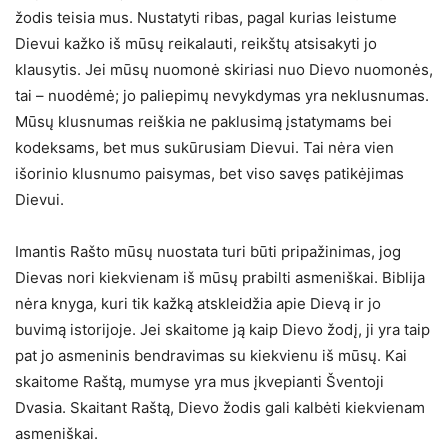
žodis teisia mus. Nustatyti ribas, pagal kurias leistume
Dievui kažko iš mūsų reikalauti, reikštų atsisakyti jo
klausytis. Jei mūsų nuomonė skiriasi nuo Dievo nuomonės,
tai – nuodėmė; jo paliepimų nevykdymas yra neklusnumas.
Mūsų klusnumas reiškia ne paklusimą įstatymams bei
kodeksams, bet mus sukūrusiam Dievui. Tai nėra vien
išorinio klusnumo paisymas, bet viso savęs patikėjimas
Dievui.
Imantis Rašto mūsų nuostata turi būti pripažinimas, jog
Dievas nori kiekvienam iš mūsų prabilti asmeniškai. Biblija
nėra knyga, kuri tik kažką atskleidžia apie Dievą ir jo
buvimą istorijoje. Jei skaitome ją kaip Dievo žodį, ji yra taip
pat jo asmeninis bendravimas su kiekvienu iš mūsų. Kai
skaitome Raštą, mumyse yra mus įkvepianti Šventoji
Dvasia. Skaitant Raštą, Dievo žodis gali kalbėti kiekvienam
asmeniškai.