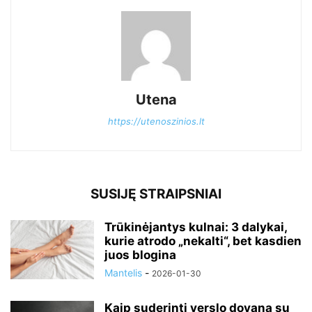
Utena
https://utenoszinios.lt
SUSIJĘ STRAIPSNIAI
Trūkinėjantys kulnai: 3 dalykai,
kurie atrodo „nekalti“, bet kasdien
juos blogina
Mantelis
-
2026-01-30
Kaip suderinti verslo dovaną su