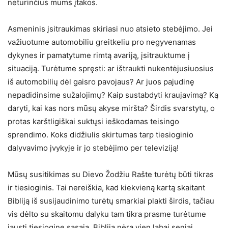
neturinčius mums įtakos.
Asmeninis įsitraukimas skiriasi nuo atsieto stebėjimo. Jei
važiuotume automobiliu greitkeliu pro negyvenamas
dykynes ir pamatytume rimtą avariją, įsitrauktume į
situaciją. Turėtume spręsti: ar ištraukti nukentėjusiuosius
iš automobilių dėl gaisro pavojaus? Ar juos pajudinę
nepadidinsime sužalojimų? Kaip sustabdyti kraujavimą? Ką
daryti, kai kas nors mūsų akyse miršta? Širdis svarstytų, o
protas karštligiškai suktųsi ieškodamas teisingo
sprendimo. Koks didžiulis skirtumas tarp tiesioginio
dalyvavimo įvykyje ir jo stebėjimo per televiziją!
Mūsų susitikimas su Dievo Žodžiu Rašte turėtų būti tikras
ir tiesioginis. Tai nereiškia, kad kiekvieną kartą skaitant
Bibliją iš susijaudinimo turėtų smarkiai plakti širdis, tačiau
vis dėlto su skaitomu dalyku tam tikra prasme turėtume
jausti tiesioginę sąsają. Biblija nėra vien labai seniai