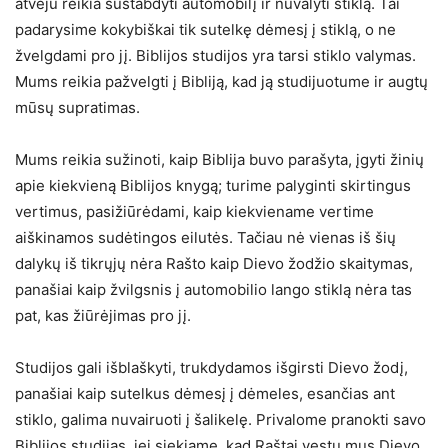
atveju reikia sustabdyti automobilį ir nuvalyti stiklą. Tai
padarysime kokybiškai tik sutelkę dėmesį į stiklą, o ne
žvelgdami pro jį. Biblijos studijos yra tarsi stiklo valymas.
Mums reikia pažvelgti į Bibliją, kad ją studijuotume ir augtų
mūsų supratimas.
Mums reikia sužinoti, kaip Biblija buvo parašyta, įgyti žinių
apie kiekvieną Biblijos knygą; turime palyginti skirtingus
vertimus, pasižiūrėdami, kaip kiekviename vertime
aiškinamos sudėtingos eilutės. Tačiau nė vienas iš šių
dalykų iš tikrųjų nėra Rašto kaip Dievo žodžio skaitymas,
panašiai kaip žvilgsnis į automobilio lango stiklą nėra tas
pat, kas žiūrėjimas pro jį.
Studijos gali išblaškyti, trukdydamos išgirsti Dievo žodį,
panašiai kaip sutelkus dėmesį į dėmeles, esančias ant
stiklo, galima nuvairuoti į šalikelę. Privalome pranokti savo
Biblijos studijas, jei siekiame, kad Raštai vestų mus Dievo