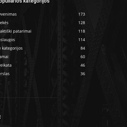
opuliarios kategorijos
yvenimas
173
rekės
128
aktiški patarimai
118
aslaugos
114
 kategorijos
84
amai
60
eikata
46
rslas
36