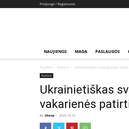
Prisijungti / Registruotis
NAUJIENOS
MADA
PASLAUGOS
Pradžia
Kultūra
Ukrainietiškas svetingumas: šiltos
Kultūra
Ukrainietiškas s
vakarienės patirt
Iki
Utena
-
2024-10-10