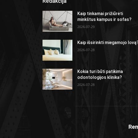
Redakcija
Kaip tinkamai prižiūrėti
minkštus kampus ir sofas?
2026-07-29
Kaip išsirinkti miegamojo lovą
2026-07-28
Kokia turi būti patikima
odontologijos klinika?
2026-07-28
Rem