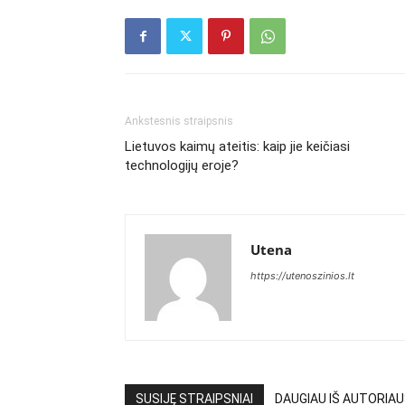
Ankstesnis straipsnis
Lietuvos kaimų ateitis: kaip jie keičiasi
technologijų eroje?
Utena
https://utenoszinios.lt
SUSIJĘ STRAIPSNIAI
DAUGIAU IŠ AUTORIA