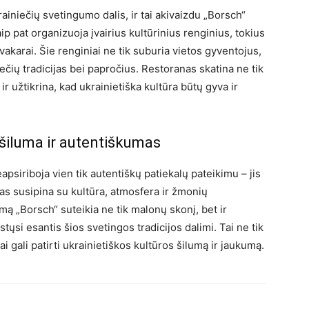
niečių svetingumo dalis, ir tai akivaizdu „Borsch“
ip pat organizuoja įvairius kultūrinius renginius, tokius
vakarai. Šie renginiai ne tik suburia vietos gyventojus,
iečių tradicijas bei papročius. Restoranas skatina ne tik
 užtikrina, kad ukrainietiška kultūra būtų gyva ir
: šiluma ir autentiškumas
psiriboja vien tik autentiškų patiekalų pateikimu – jis
stas susipina su kultūra, atmosfera ir žmonių
mą „Borsch“ suteikia ne tik malonų skonį, bet ir
tųsi esantis šios svetingos tradicijos dalimi. Tai ne tik
ojai gali patirti ukrainietiškos kultūros šilumą ir jaukumą.