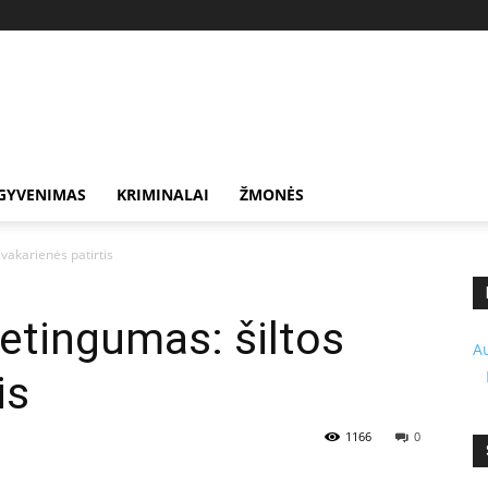
GYVENIMAS
KRIMINALAI
ŽMONĖS
 vakarienės patirtis
vetingumas: šiltos
A
is
1166
0