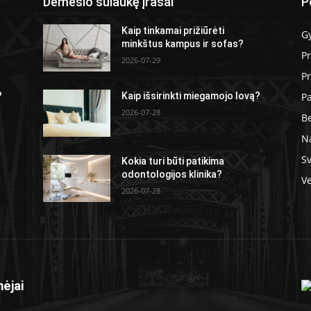
Dėmėsio sulaukę įrašai
P
Kaip tinkamai prižiūrėti
G
minkštus kampus ir sofas?
P
2026-07-29
Pr
P
?
Kaip išsirinkti miegamojo lovą?
2026-07-28
Be
N
Sv
Kokia turi būti patikima
odontologijos klinika?
Ve
2026-07-28
ėjai