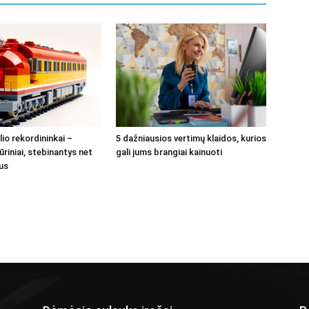
io rekordininkai –
5 dažniausios vertimų klaidos, kurios
kūriniai, stebinantys net
gali jums brangiai kainuoti
us