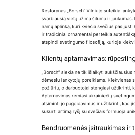
Restoranas „Borsch“ Vilniuje suteikia lankyto
svarbiausią vietą užima šiluma ir jaukumas. I
namų aplinką, kuri kviečia svečius pasijusti
ir tradiciniai ornamentai perteikia autentišk
atspindi svetingumo filosofiją, kurioje kiek
Klientų aptarnavimas: rūpestin
„Borsch“ siekia ne tik išlaikyti aukščiausiu
dėmesiu lankytojų poreikiams. Kiekvienas s
požiūriu, o darbuotojai stengiasi užtikrinti, k
Aptarnavimas remiasi ukrainiečių svetingumo 
atsiminti jo pageidavimus ir užtikrinti, kad 
sukurti artimą ryšį su svečiais formuoja unikal
Bendruomenės įsitraukimas ir t