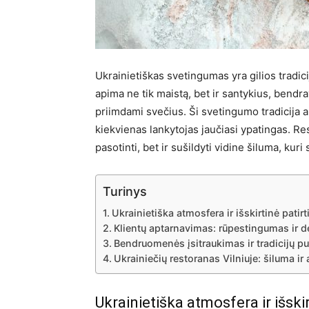
Ukrainietiškas svetingumas yra gilios tradicij
apima ne tik maistą, bet ir santykius, bendr
priimdami svečius. Ši svetingumo tradicija 
kiekvienas lankytojas jaučiasi ypatingas. Res
pasotinti, bet ir sušildyti vidine šiluma, kur
Turinys
Ukrainietiška atmosfera ir išskirtinė patirt
Klientų aptarnavimas: rūpestingumas ir 
Bendruomenės įsitraukimas ir tradicijų p
Ukrainiečių restoranas Vilniuje: šiluma i
Ukrainietiška atmosfera ir išskir