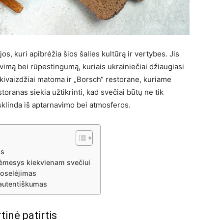
os, kuri apibrėžia šios šalies kultūrą ir vertybes. Jis
avimą bei rūpestingumą, kuriais ukrainiečiai džiaugiasi
akivaizdžiai matoma ir „Borsch“ restorane, kuriame
toranas siekia užtikrinti, kad svečiai būtų ne tik
i sklinda iš aptarnavimo bei atmosferos.
is
dėmesys kiekvienam svečiui
uoselėjimas
r autentiškumas
tinė patirtis