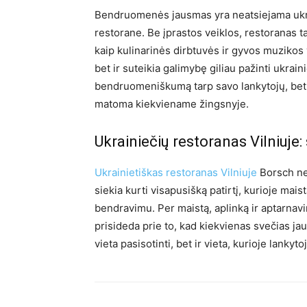
Bendruomenės jausmas yra neatsiejama ukrai
restorane. Be įprastos veiklos, restoranas ta
kaip kulinarinės dirbtuvės ir gyvos muzikos 
bet ir suteikia galimybę giliau pažinti ukrain
bendruomeniškumą tarp savo lankytojų, bet ir
matoma kiekviename žingsnyje.
Ukrainiečių restoranas Vilniuje
Ukrainietiškas restoranas Vilniuje
Borsch nea
siekia kurti visapusišką patirtį, kurioje mai
bendravimu. Per maistą, aplinką ir aptarnavi
prisideda prie to, kad kiekvienas svečias jaus
vieta pasisotinti, bet ir vieta, kurioje lankyt