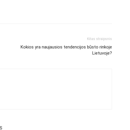
Kitas straipsnis
Kokios yra naujausios tendencijos būsto rinkoje
Lietuvoje?
US