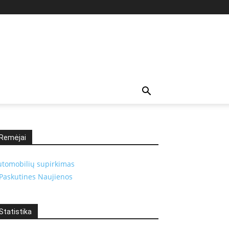
Remėjai
utomobilių supirkimas
Paskutines Naujienos
Statistika