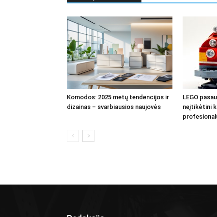
Komodos: 2025 metų tendencijos ir
LEGO pasaul
dizainas – svarbiausios naujovės
neįtikėtini 
profesional