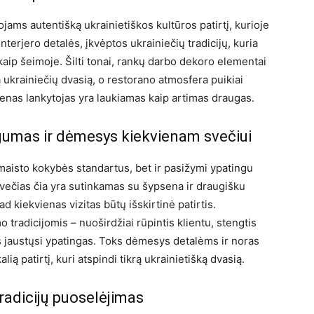
jams autentišką ukrainietiškos kultūros patirtį, kurioje
nterjero detalės, įkvėptos ukrainiečių tradicijų, kuria
 kaip šeimoje. Šilti tonai, rankų darbo dekoro elementai
ą ukrainiečių dvasią, o restorano atmosfera puikiai
vienas lankytojas yra laukiamas kaip artimas draugas.
gumas ir dėmesys kiekvienam svečiui
s maisto kokybės standartus, bet ir pasižymi ypatingu
večias čia yra sutinkamas su šypsena ir draugišku
ad kiekvienas vizitas būtų išskirtinė patirtis.
tradicijomis – nuoširdžiai rūpintis klientu, stengtis
jis jaustųsi ypatingas. Toks dėmesys detalėms ir noras
ią patirtį, kuri atspindi tikrą ukrainietišką dvasią.
radicijų puoselėjimas