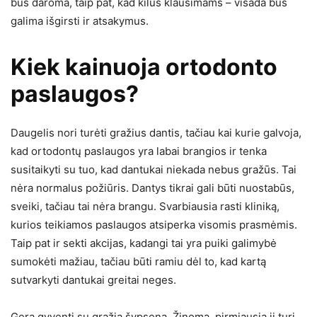
bus daroma, taip pat, kad kilus klausimams – visada bus
galima išgirsti ir atsakymus.
Kiek kainuoja ortodonto
paslaugos?
Daugelis nori turėti gražius dantis, tačiau kai kurie galvoja,
kad ortodontų paslaugos yra labai brangios ir tenka
susitaikyti su tuo, kad dantukai niekada nebus gražūs. Tai
nėra normalus požiūris. Dantys tikrai gali būti nuostabūs,
sveiki, tačiau tai nėra brangu. Svarbiausia rasti kliniką,
kurios teikiamos paslaugos atsiperka visomis prasmėmis.
Taip pat ir sekti akcijas, kadangi tai yra puiki galimybė
sumokėti mažiau, tačiau būti ramiu dėl to, kad kartą
sutvarkyti dantukai greitai neges.
Gera gyventi su gražia šypsena. Žinoma, pirmiausia ji turi