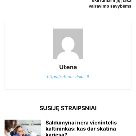
skirtumai ir jų įtaka
vairavimo savybėms
Utena
https://utenoszinios.lt
SUSIJĘ STRAIPSNIAI
Saldumynai nėra vienintelis
kaltininkas: kas dar skatina
kariesą?