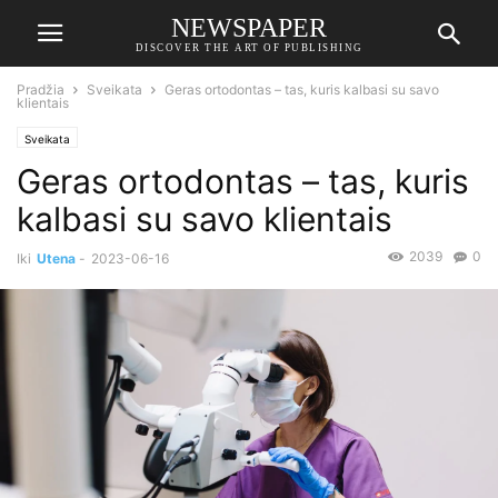
NEWSPAPER
DISCOVER THE ART OF PUBLISHING
Pradžia
Sveikata
Geras ortodontas – tas, kuris kalbasi su savo
klientais
Sveikata
Geras ortodontas – tas, kuris
kalbasi su savo klientais
2039
0
Iki
Utena
-
2023-06-16