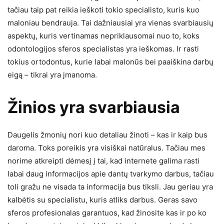
tačiau taip pat reikia ieškoti tokio specialisto, kuris kuo
maloniau bendrauja. Tai dažniausiai yra vienas svarbiausių
aspektų, kuris vertinamas nepriklausomai nuo to, koks
odontologijos sferos specialistas yra ieškomas. Ir rasti
tokius ortodontus, kurie labai malonūs bei paaiškina darbų
eigą – tikrai yra įmanoma.
Žinios yra svarbiausia
Daugelis žmonių nori kuo detaliau žinoti – kas ir kaip bus
daroma. Toks poreikis yra visiškai natūralus. Tačiau mes
norime atkreipti dėmesį į tai, kad internete galima rasti
labai daug informacijos apie dantų tvarkymo darbus, tačiau
toli gražu ne visada ta informacija bus tiksli. Jau geriau yra
kalbėtis su specialistu, kuris atliks darbus. Geras savo
sferos profesionalas garantuos, kad žinosite kas ir po ko