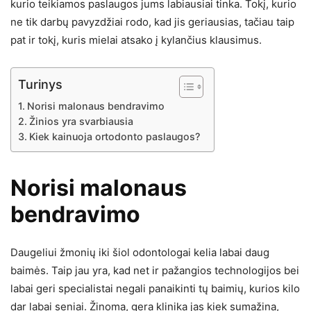
kurio teikiamos paslaugos jums labiausiai tinka. Tokį, kurio
ne tik darbų pavyzdžiai rodo, kad jis geriausias, tačiau taip
pat ir tokį, kuris mielai atsako į kylančius klausimus.
Turinys
Norisi malonaus bendravimo
Žinios yra svarbiausia
Kiek kainuoja ortodonto paslaugos?
Norisi malonaus
bendravimo
Daugeliui žmonių iki šiol odontologai kelia labai daug
baimės. Taip jau yra, kad net ir pažangios technologijos bei
labai geri specialistai negali panaikinti tų baimių, kurios kilo
dar labai seniai. Žinoma, gera klinika jas kiek sumažina,