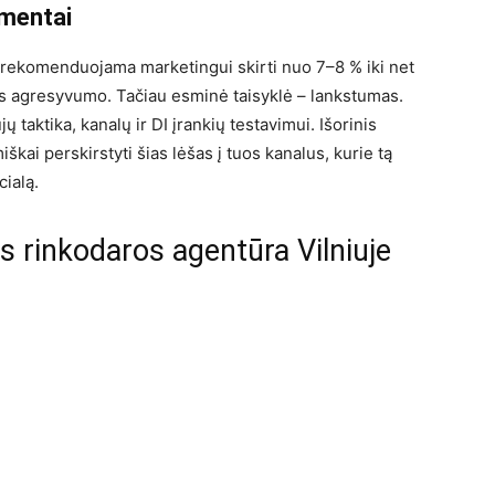
imentai
rekomenduojama marketingui skirti nuo 7–8 % iki net
s agresyvumo. Tačiau esminė taisyklė – lankstumas.
 taktika, kanalų ir DI įrankių testavimui. Išorinis
škai perskirstyti šias lėšas į tuos kanalus, kurie tą
ialą.
s rinkodaros agentūra Vilniuje