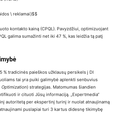
aidos \ reklamai}$$
fikuoto kontakto kainą (CPQL). Pavyzdžiui, optimizuojant
 galima sumažinti net iki 47 %, kas leidžia tą patį
limybė
5 % tradicinės paieškos užklausų persikels į DI
tuoliams tai yra puiki galimybė aplenkti senbuvius
 Optimization
) strategijas. Matomumas šiandien
ifikuoti ir cituoti Jūsų informaciją. „Expertmedia“
į autoritetą per ekspertinį turinį ir nuolat atnaujinamą
atnaujinami puslapiai turi 3 kartus didesnę tikimybę