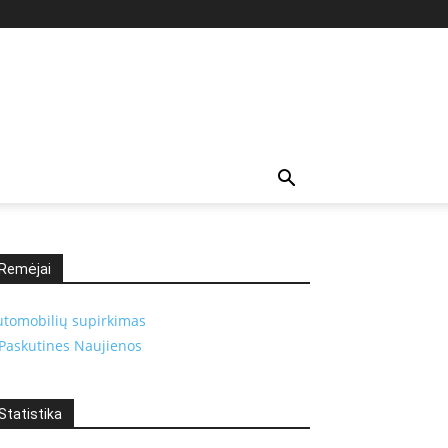
Remėjai
utomobilių supirkimas
Paskutines Naujienos
Statistika