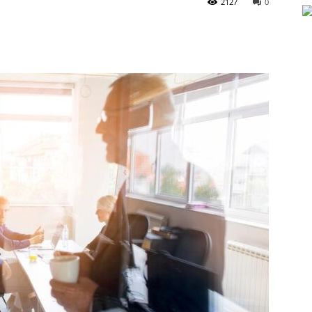
2127
0