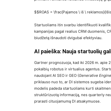
$$ROAS = \frac{Pajamos \ iš \ reklamos}{Išl
Startuoliams itin svarbu identifikuoti kvali
kampanijas pagal realius CRM duomenis, CPQL
biudžetą išnaudoti dvigubai efektyviau.
AI paieška: Nauja startuolių ga
Gartner prognozuoja, kad iki 2026 m. apie 2
pokalbių robotus ir virtualius agentus. Star
naudojant AI SEO ir GEO (
Generative Engine
priklauso nuo to, ar DI sistemos sugeba ident
modelis padeda startuoliams kurti skaitmenin
struktūrizuotą informaciją, nes quarterly ne
prarasti cituojamumą DI atsakymuose.