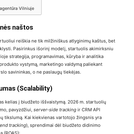
agentūra Vilniuje
inės naštos
rtuoliui reiškia ne tik milžiniškus atlyginimų kaštus, bet
klysti. Pasirinkus išorinį modelį, startuolis akimirksniu
ioje strategija, programavimas, kūryba ir analitika
s į produkto vystymą, marketingo valdymą paliekant
rslo savininkas, o ne paslaugų tiekėjas.
mas (Scalability)
s kelias į biudžeto iššvaistymą. 2026 m. startuolių
mo, pavyzdžiui,
server-side tracking
ir CRM API
nų tikslumą. Kai kiekvienas vartotojo žingsnis yra
end tracking
), sprendimai dėl biudžeto didinimo
ža (ROAS):