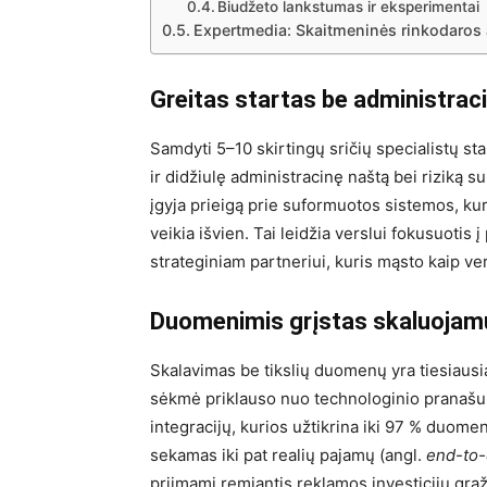
Biudžeto lankstumas ir eksperimentai
Expertmedia: Skaitmeninės rinkodaros 
Greitas startas be administrac
Samdyti 5–10 skirtingų sričių specialistų sta
ir didžiulę administracinę naštą bei riziką su
įgyja prieigą prie suformuotos sistemos, kur
veikia išvien. Tai leidžia verslui fokusuoti
strateginiam partneriui, kuris mąsto kaip ve
Duomenimis grįstas skaluojamu
Skalavimas be tikslių duomenų yra tiesiausia
sėkmė priklauso nuo technologinio pranašu
integracijų, kurios užtikrina iki 97 % duome
sekamas iki pat realių pajamų (angl.
end-to-
priimami remiantis reklamos investicijų grą