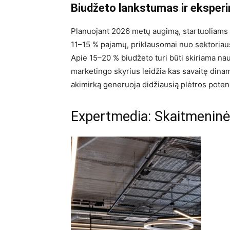
Biudžeto lankstumas ir eksper
Planuojant 2026 metų augimą, startuoliams 
11–15 % pajamų, priklausomai nuo sektoriau
Apie 15–20 % biudžeto turi būti skiriama naujų
marketingo skyrius leidžia kas savaitę dinami
akimirką generuoja didžiausią plėtros potenc
Expertmedia: Skaitmeninė