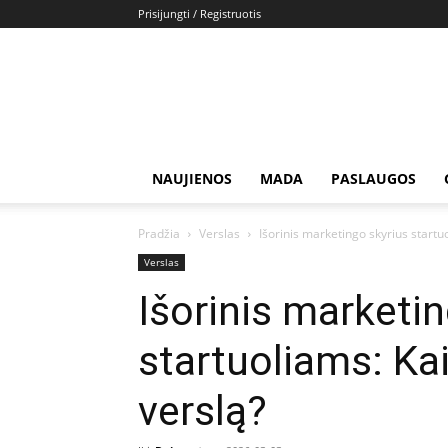
Prisijungti / Registruotis
NAUJIENOS
MADA
PASLAUGOS
Pradžia
Verslas
Išorinis marketingo skyrius startuo
Verslas
Išorinis marketi
startuoliams: Kai
verslą?