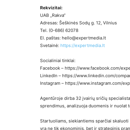
Rekvizitai:
UAB „Rakva“
Adresas: Šeškinės Sodų g. 12, Vilnius
Tel. (0-686) 62078
El. paštas: hello@expertmedia.lt
Svetainė:
https://expertmedia.lt
Socialiniai tinklai:
Facebook – https://www.facebook.com/expe
LinkedIn – https://www.linkedin.com/compa
Instagram – https://www.instagram.com/ex
Agentūroje dirba 32 įvairių sričių specialista
sprendimus, analizuoja duomenis ir nuolat 
Startuoliams, siekiantiems sparčiai skaluoti
yra ne tik ekonominis, bet ir strateginis pr