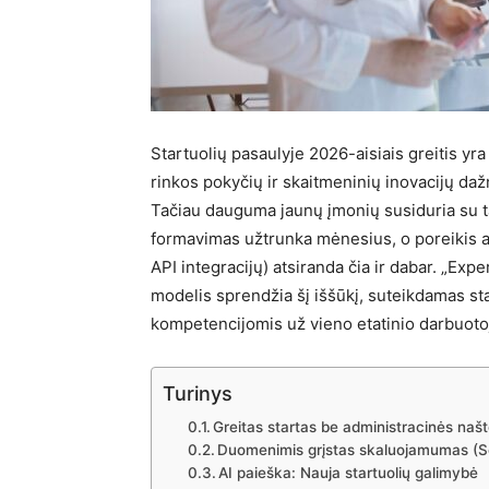
Startuolių pasaulyje 2026-aisiais greitis yra
rinkos pokyčių ir skaitmeninių inovacijų daž
Tačiau dauguma jaunų įmonių susiduria su t
formavimas užtrunka mėnesius, o poreikis 
API integracijų) atsiranda čia ir dabar. „Ex
modelis sprendžia šį iššūkį, suteikdamas st
kompetencijomis už vieno etatinio darbuoto
Turinys
Greitas startas be administracinės naš
Duomenimis grįstas skaluojamumas (Sc
AI paieška: Nauja startuolių galimybė