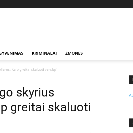
GYVENIMAS
KRIMINALAI
ŽMONĖS
liams: Kaip greitai skaluoti verslą?
ngo skyrius
A
p greitai skaluoti