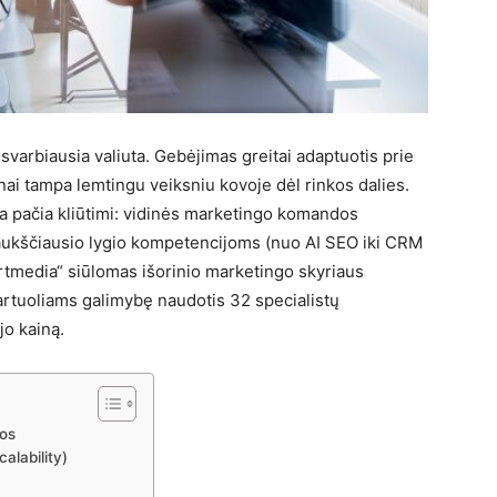
 svarbiausia valiuta. Gebėjimas greitai adaptuotis prie
nai tampa lemtingu veiksniu kovoje dėl rinkos dalies.
a pačia kliūtimi: vidinės marketingo komandos
aukščiausio lygio kompetencijoms (nuo AI SEO iki CRM
pertmedia“ siūlomas išorinio marketingo skyriaus
artuoliams galimybę naudotis 32 specialistų
jo kainą.
tos
alability)