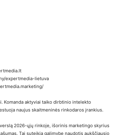
rtmedia.lt
ny/expertmedia-lietuva
pertmedia.marketing/
i. Komanda aktyviai taiko dirbtinio intelekto
testuoja naujus skaitmeninės rinkodaros įrankius.
 verslą 2026-ųjų rinkoje, išorinis marketingo skyrius
anašumas. Tai suteikia galimybę naudotis aukščiausio