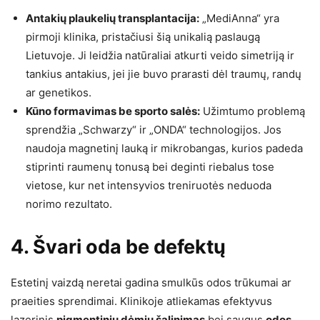
Antakių plaukelių transplantacija:
„MediAnna“ yra
pirmoji klinika, pristačiusi šią unikalią paslaugą
Lietuvoje. Ji leidžia natūraliai atkurti veido simetriją ir
tankius antakius, jei jie buvo prarasti dėl traumų, randų
ar genetikos.
Kūno formavimas be sporto salės:
Užimtumo problemą
sprendžia „Schwarzy“ ir „ONDA“ technologijos. Jos
naudoja magnetinį lauką ir mikrobangas, kurios padeda
stiprinti raumenų tonusą bei deginti riebalus tose
vietose, kur net intensyvios treniruotės neduoda
norimo rezultato.
4. Švari oda be defektų
Estetinį vaizdą neretai gadina smulkūs odos trūkumai ar
praeities sprendimai. Klinikoje atliekamas efektyvus
lazerinis
pigmentinių dėmių šalinimas
bei saugus
odos