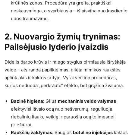
krūtinės zonos. Procedūra yra greita, praktiškai
neskausminga, o svarbiausia – išlaisvina nuo kasdienio
odos traumavimo.
2. Nuovargio žymių trynimas:
Pailsėjusio lyderio įvaizdis
Didelis darbo krūvis ir miego stygius pirmiausia išryškėja
veide – atsiranda papilkėjimas, gilėja mimikos raukšlės
aplink akis ir kaktos srityje. Vyrai vertina procedūras,
kurios neduoda „perkrauto“ efekto, bet grąžina žvalumą.
Bazinė higiena:
Gilus
mechaninis veido valymas
efektyviai išvalo odą nuo nešvarumų, reguliuoja
riebalinių liaukų veiklą ir paruošia odą tolimesnei
priežiūrai.
Raukšlių valdymas:
Saugios
botulino injekcijos
kaktos