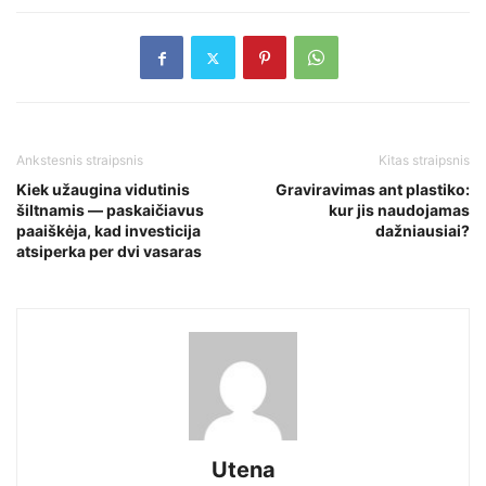
Ankstesnis straipsnis
Kitas straipsnis
Kiek užaugina vidutinis
Graviravimas ant plastiko:
šiltnamis — paskaičiavus
kur jis naudojamas
paaiškėja, kad investicija
dažniausiai?
atsiperka per dvi vasaras
Utena