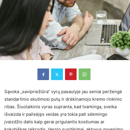
Sąvoka „savipriežiūra“ vyrų pasaulyje jau seniai peržengė
standartinio skutimosi putų ir drėkinamojo kremo rinkinio
ribas. Šiuolaikinis vyras supranta, kad tvarkinga, sveika
išvaizda ir pailsėjęs veidas yra tokia pati sėkmingo
įvaizdžio dalis kaip gerai prigulantis kostiumas ar
kokybiškas laikrodis. Verslo susitikimai, aktyvus gyvenimo