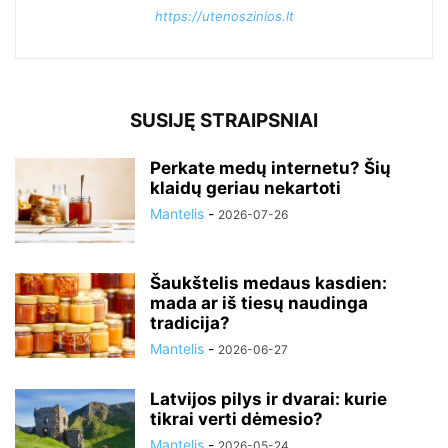
https://utenoszinios.lt
SUSIJĘ STRAIPSNIAI
Perkate medų internetu? Šių
klaidų geriau nekartoti
Mantelis
-
2026-07-26
Šaukštelis medaus kasdien:
mada ar iš tiesų naudinga
tradicija?
Mantelis
-
2026-06-27
Latvijos pilys ir dvarai: kurie
tikrai verti dėmesio?
Mantelis
-
2026-05-24