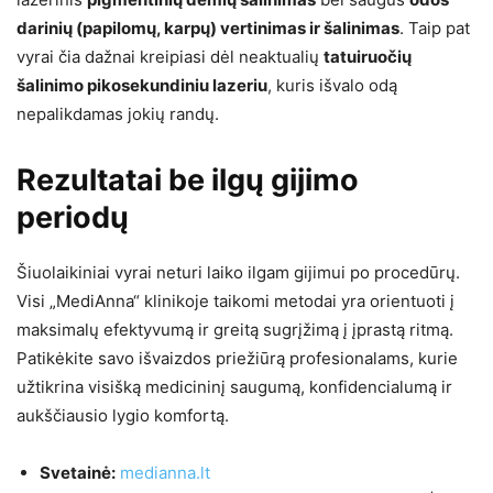
darinių (papilomų, karpų) vertinimas ir šalinimas
. Taip pat
vyrai čia dažnai kreipiasi dėl neaktualių
tatuiruočių
šalinimo pikosekundiniu lazeriu
, kuris išvalo odą
nepalikdamas jokių randų.
Rezultatai be ilgų gijimo
periodų
Šiuolaikiniai vyrai neturi laiko ilgam gijimui po procedūrų.
Visi „MediAnna“ klinikoje taikomi metodai yra orientuoti į
maksimalų efektyvumą ir greitą sugrįžimą į įprastą ritmą.
Patikėkite savo išvaizdos priežiūrą profesionalams, kurie
užtikrina visišką medicininį saugumą, konfidencialumą ir
aukščiausio lygio komfortą.
Svetainė:
medianna.lt