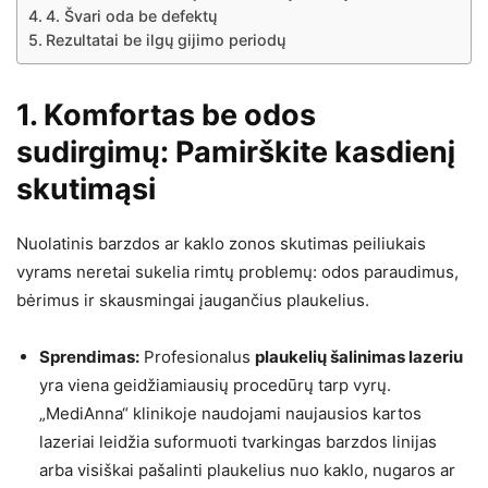
4. Švari oda be defektų
Rezultatai be ilgų gijimo periodų
1. Komfortas be odos
sudirgimų: Pamirškite kasdienį
skutimąsi
Nuolatinis barzdos ar kaklo zonos skutimas peiliukais
vyrams neretai sukelia rimtų problemų: odos paraudimus,
bėrimus ir skausmingai įaugančius plaukelius.
Sprendimas:
Profesionalus
plaukelių šalinimas lazeriu
yra viena geidžiamiausių procedūrų tarp vyrų.
„MediAnna“ klinikoje naudojami naujausios kartos
lazeriai leidžia suformuoti tvarkingas barzdos linijas
arba visiškai pašalinti plaukelius nuo kaklo, nugaros ar