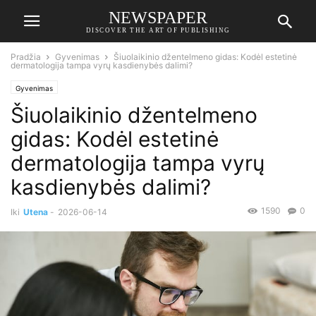
NEWSPAPER
DISCOVER THE ART OF PUBLISHING
Pradžia
Gyvenimas
Šiuolaikinio džentelmeno gidas: Kodėl estetinė
dermatologija tampa vyrų kasdienybės dalimi?
Gyvenimas
Šiuolaikinio džentelmeno
gidas: Kodėl estetinė
dermatologija tampa vyrų
kasdienybės dalimi?
1590
0
Iki
Utena
-
2026-06-14