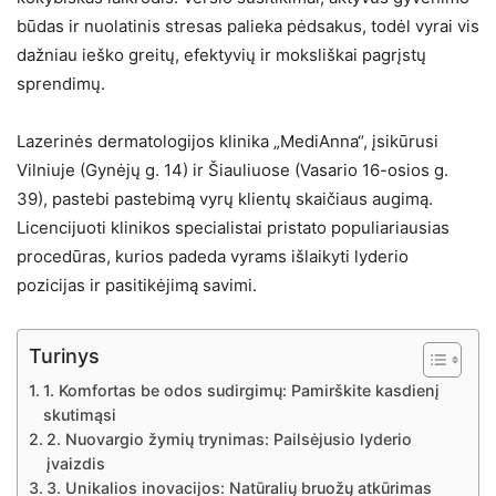
būdas ir nuolatinis stresas palieka pėdsakus, todėl vyrai vis
dažniau ieško greitų, efektyvių ir moksliškai pagrįstų
sprendimų.
Lazerinės dermatologijos klinika „MediAnna“, įsikūrusi
Vilniuje (Gynėjų g. 14) ir Šiauliuose (Vasario 16-osios g.
39), pastebi pastebimą vyrų klientų skaičiaus augimą.
Licencijuoti klinikos specialistai pristato populiariausias
procedūras, kurios padeda vyrams išlaikyti lyderio
pozicijas ir pasitikėjimą savimi.
Turinys
1. Komfortas be odos sudirgimų: Pamirškite kasdienį
skutimąsi
2. Nuovargio žymių trynimas: Pailsėjusio lyderio
įvaizdis
3. Unikalios inovacijos: Natūralių bruožų atkūrimas