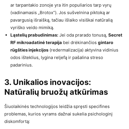
ar tarpantakio zonoje yra itin populiarios tarp vyrų
(vadinamasis „Brotox“). Jos sušvelnina piktoką ar
pavargusią išraišką, tačiau išlaiko visiškai natūralią
vyriško veido mimiką.
Ląstelių prabudinimas:
Jei oda prarado tonusą,
Secret
RF mikroadatinė terapija
bei drėkinančios
gintaro
rūgšties injekcijos
(redermalizacija) aktyvina vidinius
odos išteklius, lygina reljefą ir pašalina streso
padarinius.
3. Unikalios inovacijos:
Natūralių bruožų atkūrimas
Šiuolaikinės technologijos leidžia spręsti specifines
problemas, kurios vyrams dažnai sukelia psichologinį
diskomfortą: