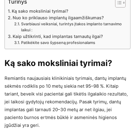
Turinys
Ką sako moksliniai tyrimai?
Nuo ko priklauso implantų ilgaamžiškumas?
Svarbiausi veiksniai, turintys įtakos implanto tarnavimo
laikui :
Kaip užtikrinti, kad implantas tarnautų ilgai?
Patikėkite savo šypseną profesionalams
Ką sako moksliniai tyrimai?
Remiantis naujausiais klinikiniais tyrimais, dantų implantų
sėkmės rodiklis po 10 metų siekia net 95–98 %. Kitaip
tariant, beveik visi pacientai gali tikėtis ilgalaikio rezultato,
jei laikosi gydytojų rekomendacijų. Pasak tyrimų, dantų
implantas gali tarnauti 20–30 metų ar net ilgiau, jei
paciento burnos ertmės būklė ir asmeninės higienos
įgūdžiai yra geri.