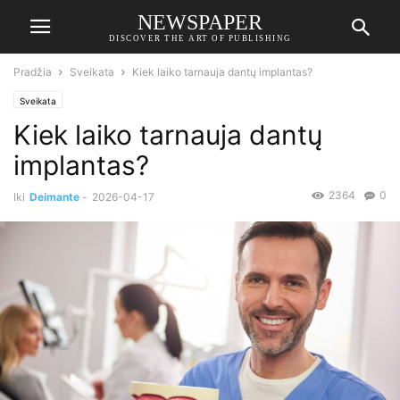
NEWSPAPER
DISCOVER THE ART OF PUBLISHING
Pradžia
Sveikata
Kiek laiko tarnauja dantų implantas?
Sveikata
Kiek laiko tarnauja dantų
implantas?
2364
0
Iki
Deimante
-
2026-04-17