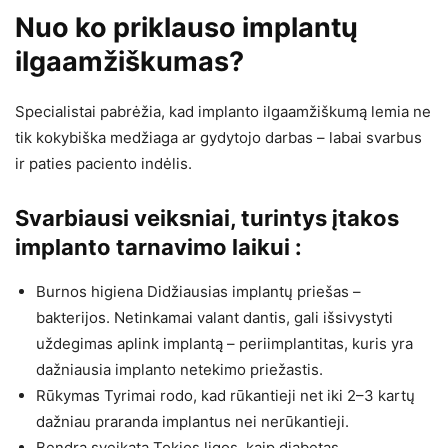
Nuo ko priklauso implantų
ilgaamžiškumas?
Specialistai pabrėžia, kad implanto ilgaamžiškumą lemia ne
tik kokybiška medžiaga ar gydytojo darbas – labai svarbus
ir paties paciento indėlis.
Svarbiausi veiksniai, turintys įtakos
implanto tarnavimo laikui :
Burnos higiena Didžiausias implantų priešas –
bakterijos. Netinkamai valant dantis, gali išsivystyti
uždegimas aplink implantą – periimplantitas, kuris yra
dažniausia implanto netekimo priežastis.
Rūkymas Tyrimai rodo, kad rūkantieji net iki 2–3 kartų
dažniau praranda implantus nei nerūkantieji.
Bendra sveikata Tokios ligos, kaip diabetas,