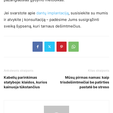
Jei svarstote apie
dantų implantaciją
, susisiekite su mumis
ir atvykite į konsultaciją – padėsime Jums susigrąžinti
sveiką šypseną, kuri tarnaus dešimtmečius.
Ankstesnis straipsnis
Kitas straipsnis
Kabelių parinkimas
Mūsų pirmas namas: kaip
statyboje: klaidos, kurios
trisdešimtmečiai be patirties
kainuoja tūkstančius
pastatė be streso