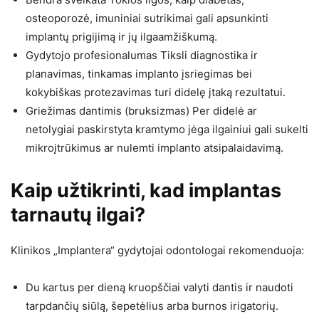
osteoporozė, imuniniai sutrikimai gali apsunkinti
implantų prigijimą ir jų ilgaamžiškumą.
Gydytojo profesionalumas Tiksli diagnostika ir
planavimas, tinkamas implanto įsriegimas bei
kokybiškas protezavimas turi didelę įtaką rezultatui.
Griežimas dantimis (bruksizmas) Per didelė ar
netolygiai paskirstyta kramtymo jėga ilgainiui gali sukelti
mikroįtrūkimus ar nulemti implanto atsipalaidavimą.
Kaip užtikrinti, kad implantas
tarnautų ilgai?
Klinikos „Implantera“ gydytojai odontologai rekomenduoja:
Du kartus per dieną kruopščiai valyti dantis ir naudoti
tarpdančių siūlą, šepetėlius arba burnos irigatorių.