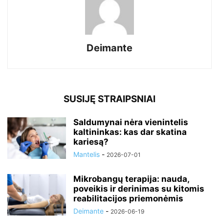
Deimante
SUSIJĘ STRAIPSNIAI
Saldumynai nėra vienintelis
kaltininkas: kas dar skatina
kariesą?
Mantelis
-
2026-07-01
Mikrobangų terapija: nauda,
poveikis ir derinimas su kitomis
reabilitacijos priemonėmis
Deimante
-
2026-06-19