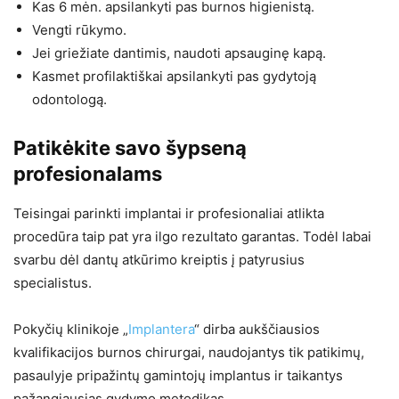
Kas 6 mėn. apsilankyti pas burnos higienistą.
Vengti rūkymo.
Jei griežiate dantimis, naudoti apsauginę kapą.
Kasmet profilaktiškai apsilankyti pas gydytoją
odontologą.
Patikėkite savo šypseną
profesionalams
Teisingai parinkti implantai ir profesionaliai atlikta
procedūra taip pat yra ilgo rezultato garantas. Todėl labai
svarbu dėl dantų atkūrimo kreiptis į patyrusius
specialistus.
Pokyčių klinikoje „
Implantera
“ dirba aukščiausios
kvalifikacijos burnos chirurgai, naudojantys tik patikimų,
pasaulyje pripažintų gamintojų implantus ir taikantys
pažangiausias gydymo metodikas.