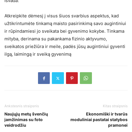
Išvada:
Atkreipkite dėmesį į visus šiuos svarbius aspektus, kad
užtikrintumėte tinkamą maisto pasirinkimą savo augintiniui
ir rūpindamiesi jo sveikata bei gyvenimo kokybe. Tinkama
mityba, derinama su pakankama fizinio aktyvumo,
sveikatos priežiūra ir meile, padės jūsų augintiniui gyventi
ilgą, laimingą ir sveiką gyvenimą
Ankstesnis straipsnis
Kitas straipsnis
Naujųjų metų švenčių
Ekonomiški ir tvarūs
įamžinimas su foto
moduliniai pastatai statybos
veidrodžiu
pramonei