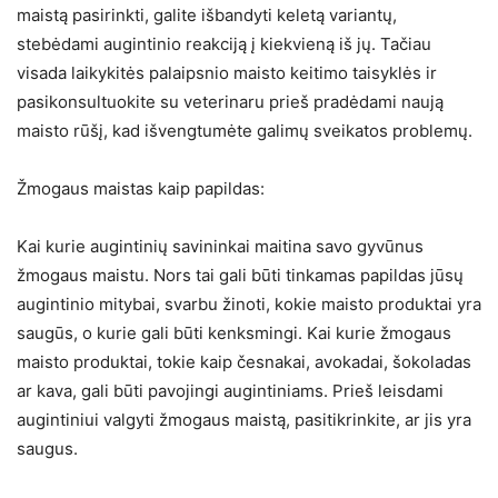
maistą pasirinkti, galite išbandyti keletą variantų,
stebėdami augintinio reakciją į kiekvieną iš jų. Tačiau
visada laikykitės palaipsnio maisto keitimo taisyklės ir
pasikonsultuokite su veterinaru prieš pradėdami naują
maisto rūšį, kad išvengtumėte galimų sveikatos problemų.
Žmogaus maistas kaip papildas:
Kai kurie augintinių savininkai maitina savo gyvūnus
žmogaus maistu. Nors tai gali būti tinkamas papildas jūsų
augintinio mitybai, svarbu žinoti, kokie maisto produktai yra
saugūs, o kurie gali būti kenksmingi. Kai kurie žmogaus
maisto produktai, tokie kaip česnakai, avokadai, šokoladas
ar kava, gali būti pavojingi augintiniams. Prieš leisdami
augintiniui valgyti žmogaus maistą, pasitikrinkite, ar jis yra
saugus.