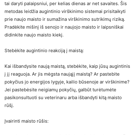
tai daryti palaipsniui, per kelias dienas ar net savaites. Šis
metodas leidžia augintinio virškinimo sistemai prisitaikyti
prie naujo maisto ir sumažina virškinimo sutrikimų riziką.
Pradėkite mišinį iš senojo ir naujojo maisto ir laipsniškai
didinkite naujo maisto kiekį.
Stebėkite augintinio reakciją į maistą:
Kai išbandysite naują maistą, stebėkite, kaip jūsų augintinis
į jį reaguoja. Ar jis mėgsta naująjį maistą? Ar pastebite
pokyčius jo energijos lygyje, kailio būsenoje ar virškinime?
Jei pastebėsite neigiamų pokyčių, galbūt turėtumėte
pasikonsultuoti su veterinaru arba išbandyti kitą maisto
rūšį.
Įvairinti maisto rūšis: