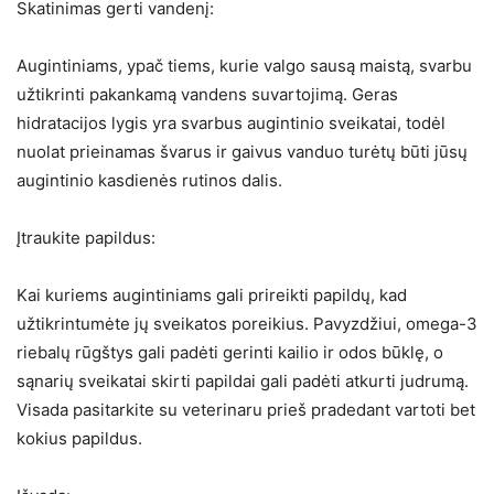
Skatinimas gerti vandenį:
Augintiniams, ypač tiems, kurie valgo sausą maistą, svarbu
užtikrinti pakankamą vandens suvartojimą. Geras
hidratacijos lygis yra svarbus augintinio sveikatai, todėl
nuolat prieinamas švarus ir gaivus vanduo turėtų būti jūsų
augintinio kasdienės rutinos dalis.
Įtraukite papildus:
Kai kuriems augintiniams gali prireikti papildų, kad
užtikrintumėte jų sveikatos poreikius. Pavyzdžiui, omega-3
riebalų rūgštys gali padėti gerinti kailio ir odos būklę, o
sąnarių sveikatai skirti papildai gali padėti atkurti judrumą.
Visada pasitarkite su veterinaru prieš pradedant vartoti bet
kokius papildus.