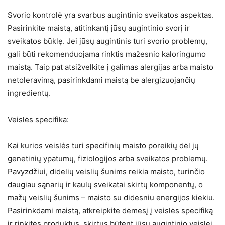
Svorio kontrolė yra svarbus augintinio sveikatos aspektas.
Pasirinkite maistą, atitinkantį jūsų augintinio svorį ir
sveikatos būklę. Jei jūsų augintinis turi svorio problemų,
gali būti rekomenduojama rinktis mažesnio kaloringumo
maistą. Taip pat atsižvelkite į galimas alergijas arba maisto
netoleravimą, pasirinkdami maistą be alergizuojančių
ingredientų.
Veislės specifika:
Kai kurios veislės turi specifinių maisto poreikių dėl jų
genetinių ypatumų, fiziologijos arba sveikatos problemų.
Pavyzdžiui, didelių veislių šunims reikia maisto, turinčio
daugiau sąnarių ir kaulų sveikatai skirtų komponentų, o
mažų veislių šunims – maisto su didesniu energijos kiekiu.
Pasirinkdami maistą, atkreipkite dėmesį į veislės specifiką
ir rinkitės produktus, skirtus būtent jūsų augintinio veislei.