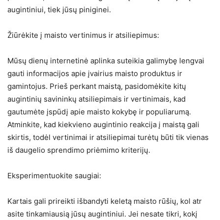
augintiniui, tiek jūsų piniginei.
Žiūrėkite į maisto vertinimus ir atsiliepimus:
Mūsų dienų internetinė aplinka suteikia galimybę lengvai
gauti informacijos apie įvairius maisto produktus ir
gamintojus. Prieš perkant maistą, pasidomėkite kitų
augintinių savininkų atsiliepimais ir vertinimais, kad
gautumėte įspūdį apie maisto kokybę ir populiarumą.
Atminkite, kad kiekvieno augintinio reakcija į maistą gali
skirtis, todėl vertinimai ir atsiliepimai turėtų būti tik vienas
iš daugelio sprendimo priėmimo kriterijų.
Eksperimentuokite saugiai:
Kartais gali prireikti išbandyti keletą maisto rūšių, kol atr
asite tinkamiausią jūsų augintiniui. Jei nesate tikri, kokį