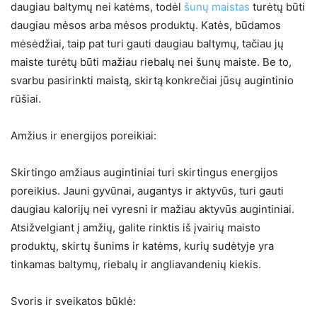
daugiau baltymų nei katėms, todėl
šunų maistas
turėtų būti
daugiau mėsos arba mėsos produktų. Katės, būdamos
mėsėdžiai, taip pat turi gauti daugiau baltymų, tačiau jų
maiste turėtų būti mažiau riebalų nei šunų maiste. Be to,
svarbu pasirinkti maistą, skirtą konkrečiai jūsų augintinio
rūšiai.
Amžius ir energijos poreikiai:
Skirtingo amžiaus augintiniai turi skirtingus energijos
poreikius. Jauni gyvūnai, augantys ir aktyvūs, turi gauti
daugiau kalorijų nei vyresni ir mažiau aktyvūs augintiniai.
Atsižvelgiant į amžių, galite rinktis iš įvairių maisto
produktų, skirtų šunims ir katėms, kurių sudėtyje yra
tinkamas baltymų, riebalų ir angliavandenių kiekis.
Svoris ir sveikatos būklė: