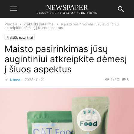
NEWSPAPER
DISCOVER THE ART OF PUBLISHING
Pradžia
Praktiški patarimai
Maisto pasirinkimas jūsų augintiniui
atkreipkite dėmesį į šiuos aspektus
Praktiški patarimai
Maisto pasirinkimas jūsų
augintiniui atkreipkite dėmesį
į šiuos aspektus
1242
0
Iki
Utena
-
2023-11-21