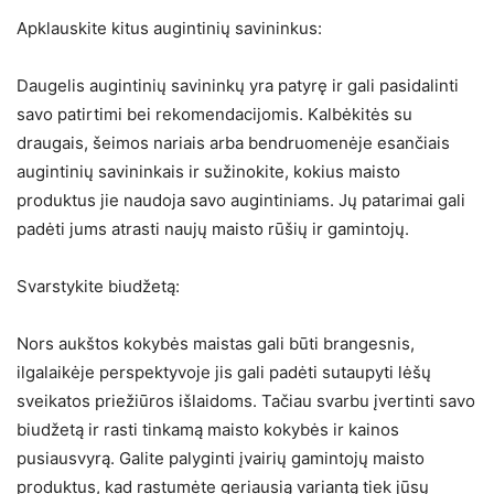
Apklauskite kitus augintinių savininkus:
Daugelis augintinių savininkų yra patyrę ir gali pasidalinti
savo patirtimi bei rekomendacijomis. Kalbėkitės su
draugais, šeimos nariais arba bendruomenėje esančiais
augintinių savininkais ir sužinokite, kokius maisto
produktus jie naudoja savo augintiniams. Jų patarimai gali
padėti jums atrasti naujų maisto rūšių ir gamintojų.
Svarstykite biudžetą:
Nors aukštos kokybės maistas gali būti brangesnis,
ilgalaikėje perspektyvoje jis gali padėti sutaupyti lėšų
sveikatos priežiūros išlaidoms. Tačiau svarbu įvertinti savo
biudžetą ir rasti tinkamą maisto kokybės ir kainos
pusiausvyrą. Galite palyginti įvairių gamintojų maisto
produktus, kad rastumėte geriausią variantą tiek jūsų