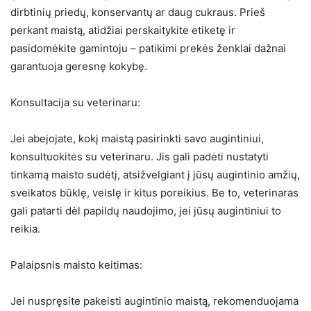
dirbtinių priedų, konservantų ar daug cukraus. Prieš
perkant maistą, atidžiai perskaitykite etiketę ir
pasidomėkite gamintoju – patikimi prekės ženklai dažnai
garantuoja geresnę kokybę.
Konsultacija su veterinaru:
Jei abejojate, kokį maistą pasirinkti savo augintiniui,
konsultuokitės su veterinaru. Jis gali padėti nustatyti
tinkamą maisto sudėtį, atsižvelgiant į jūsų augintinio amžių,
sveikatos būklę, veislę ir kitus poreikius. Be to, veterinaras
gali patarti dėl papildų naudojimo, jei jūsų augintiniui to
reikia.
Palaipsnis maisto keitimas:
Jei nuspręsite pakeisti augintinio maistą, rekomenduojama