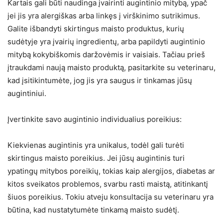
Kartais gali būti naudinga įvairinti augintinio mitybą, ypač
jei jis yra alergiškas arba linkęs į virškinimo sutrikimus.
Galite išbandyti skirtingus maisto produktus, kurių
sudėtyje yra įvairių ingredientų, arba papildyti augintinio
mitybą kokybiškomis daržovėmis ir vaisiais. Tačiau prieš
įtraukdami naują maisto produktą, pasitarkite su veterinaru,
kad įsitikintumėte, jog jis yra saugus ir tinkamas jūsų
augintiniui.
Įvertinkite savo augintinio individualius poreikius:
Kiekvienas augintinis yra unikalus, todėl gali turėti
skirtingus maisto poreikius. Jei jūsų augintinis turi
ypatingų mitybos poreikių, tokias kaip alergijos, diabetas ar
kitos sveikatos problemos, svarbu rasti maistą, atitinkantį
šiuos poreikius. Tokiu atveju konsultacija su veterinaru yra
būtina, kad nustatytumėte tinkamą maisto sudėtį.