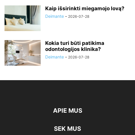
Kaip išsirinkti miegamojo lovą?
Deimante
-
2026-07-28
Kokia turi būti patikima
odontologijos klinika?
Deimante
-
2026-07-28
APIE MUS
SEK MUS