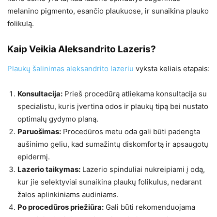
melanino pigmento, esančio plaukuose, ir sunaikina plauko
folikulą.
Kaip Veikia Aleksandrito Lazeris?
Plaukų šalinimas aleksandrito lazeriu
vyksta keliais etapais:
Konsultacija:
Prieš procedūrą atliekama konsultacija su
specialistu, kuris įvertina odos ir plaukų tipą bei nustato
optimalų gydymo planą.
Paruošimas:
Procedūros metu oda gali būti padengta
aušinimo geliu, kad sumažintų diskomfortą ir apsaugotų
epidermį.
Lazerio taikymas:
Lazerio spinduliai nukreipiami į odą,
kur jie selektyviai sunaikina plaukų folikulus, nedarant
žalos aplinkiniams audiniams.
Po procedūros priežiūra:
Gali būti rekomenduojama