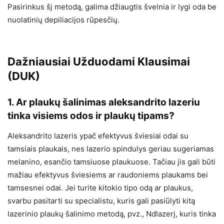
Pasirinkus šį metodą, galima džiaugtis švelnia ir lygi oda be
nuolatinių depiliacijos rūpesčių.
Dažniausiai Užduodami Klausimai
(DUK)
1. Ar plaukų šalinimas aleksandrito lazeriu
tinka visiems odos ir plaukų tipams?
Aleksandrito lazeris ypač efektyvus šviesiai odai su
tamsiais plaukais, nes lazerio spindulys geriau sugeriamas
melanino, esančio tamsiuose plaukuose. Tačiau jis gali būti
mažiau efektyvus šviesiems ar raudoniems plaukams bei
tamsesnei odai. Jei turite kitokio tipo odą ar plaukus,
svarbu pasitarti su specialistu, kuris gali pasiūlyti kitą
lazerinio plaukų šalinimo metodą, pvz., Ndlazerį, kuris tinka