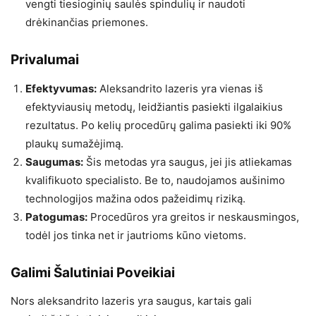
vengti tiesioginių saulės spindulių ir naudoti
drėkinančias priemones.
Privalumai
Efektyvumas:
Aleksandrito lazeris yra vienas iš
efektyviausių metodų, leidžiantis pasiekti ilgalaikius
rezultatus. Po kelių procedūrų galima pasiekti iki 90%
plaukų sumažėjimą.
Saugumas:
Šis metodas yra saugus, jei jis atliekamas
kvalifikuoto specialisto. Be to, naudojamos aušinimo
technologijos mažina odos pažeidimų riziką.
Patogumas:
Procedūros yra greitos ir neskausmingos,
todėl jos tinka net ir jautrioms kūno vietoms.
Galimi Šalutiniai Poveikiai
Nors aleksandrito lazeris yra saugus, kartais gali