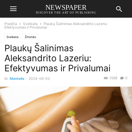
NEWSPAPER
DISCOVER THE ART OF PUBLISHING
Pradžia
Sveikata
Plaukų Šalinimas Aleksandrito Lazeriu:
Efektyvumas ir Privalumai
Sveikata
Žmonės
Plaukų Šalinimas
Aleksandrito Lazeriu:
Efektyvumas ir Privalumai
1568
0
Iki
Mantelis
-
2024-06-02