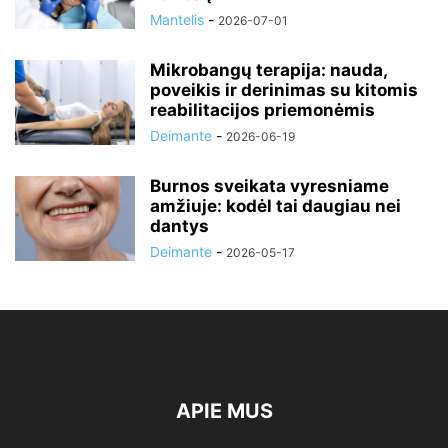
Mantelis
-
2026-07-01
Mikrobangų terapija: nauda,
poveikis ir derinimas su kitomis
reabilitacijos priemonėmis
Deimante
-
2026-06-19
Burnos sveikata vyresniame
amžiuje: kodėl tai daugiau nei
dantys
Deimante
-
2026-05-17
APIE MUS