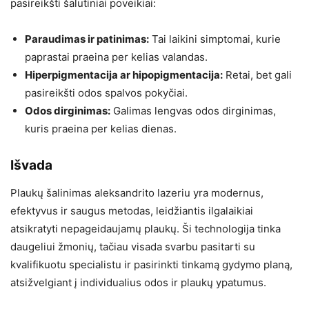
pasireikšti šalutiniai poveikiai:
Paraudimas ir patinimas:
Tai laikini simptomai, kurie
paprastai praeina per kelias valandas.
Hiperpigmentacija ar hipopigmentacija:
Retai, bet gali
pasireikšti odos spalvos pokyčiai.
Odos dirginimas:
Galimas lengvas odos dirginimas,
kuris praeina per kelias dienas.
Išvada
Plaukų šalinimas aleksandrito lazeriu yra modernus,
efektyvus ir saugus metodas, leidžiantis ilgalaikiai
atsikratyti nepageidaujamų plaukų. Ši technologija tinka
daugeliui žmonių, tačiau visada svarbu pasitarti su
kvalifikuotu specialistu ir pasirinkti tinkamą gydymo planą,
atsižvelgiant į individualius odos ir plaukų ypatumus.