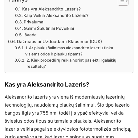
Kas yra Aleksandrito Lazeris?
Kaip Veikia Aleksandrito Lazeris?
Privalumai
Galimi Šalutiniai Poveikiai
Išvada
Dažniausiai Užduodami Klausimai (DUK)
1. Ar plaukų šalinimas aleksandrito lazeriu tinka
visiems odos ir plaukų tipams?
2. Kiek procedūrų reikia norint pasiekti ilgalaikių
rezultatų?
Kas yra Aleksandrito Lazeris?
Aleksandrito lazeris yra viena iš moderniausių lazerinių
technologijų, naudojamų plaukų šalinimui. Šio tipo lazerio
bangos ilgis yra 755 nm, todėl jis ypač efektyviai veikia
šviesius odos tipus su tamsiais plaukais. Aleksandrito
lazeris veikia pagal selektyviosios fototermolizės principą,
kurio esmė yra ta, kad lazerio spindulys sugėrimas